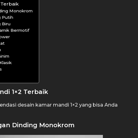
 Terbaik
nding Monokrom
 Putih
 Biru
amik Bermotif
hower
at
m
inim
Klasik
s
ndi 1×2 Terbaik
endasi desain kamar mandi 1×2 yang bisa Anda
ngan Dinding Monokrom